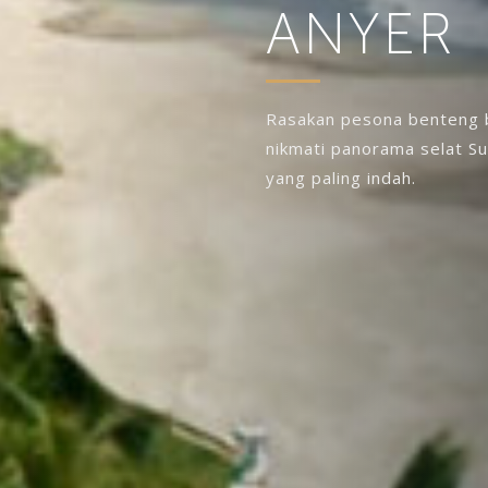
ANYER
Rasakan pesona benteng b
nikmati panorama selat S
yang paling indah.