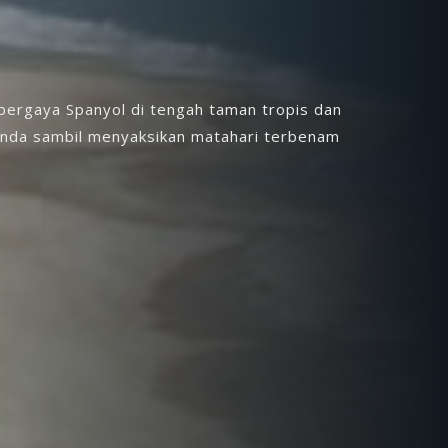
ergaya Spanyol di tengah taman tropis dan
unda sambil menyaksikan matahari terbenam