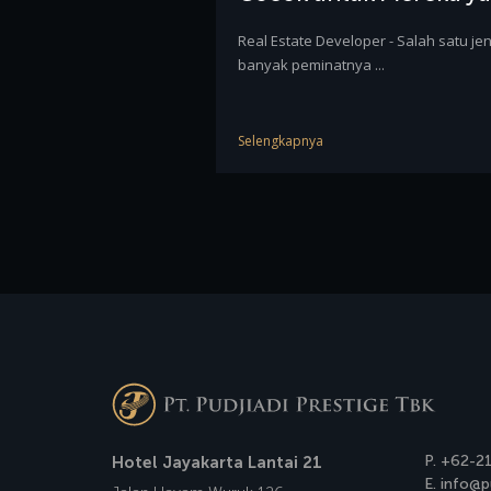
Real Estate Developer - Salah satu j
banyak peminatnya ...
Selengkapnya
P.
+62-2
Hotel Jayakarta Lantai 21
E.
info@pu