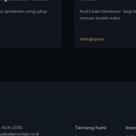
enis apartemen yang cukup
Real Estate Developer - Bagi 
mencari arsitek maka ...
Selengkapnya
1-624-1030
Tentang Kami
Inve
djiadiprestige.co.id